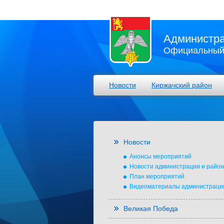
Администра
Официальный 
Новости
Киржачский район
Новости
Анонсы мероприятий
Новости администрации и райо
План мероприятий
Видеоматериалы администраци
Великая Победа