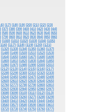
16]
[17]
[18]
[19]
[20]
[21]
[22]
[23]
]
[37]
[38]
[39]
[40]
[41]
[42]
[43]
[44]
]
[58]
[59]
[60]
[61]
[62]
[63]
[64]
[65]
]
[79]
[80]
[81]
[82]
[83]
[84]
[85]
[86]
]
[100]
[101]
[102]
[103]
[104]
[105]
[116]
[117]
[118]
[119]
[120]
[121]
[132]
[133]
[134]
[135]
[136]
[137]
[148]
[149]
[150]
[151]
[152]
[153]
[164]
[165]
[166]
[167]
[168]
[169]
[180]
[181]
[182]
[183]
[184]
[185]
[196]
[197]
[198]
[199]
[200]
[201]
[212]
[213]
[214]
[215]
[216]
[217]
[228]
[229]
[230]
[231]
[232]
[233]
[244]
[245]
[246]
[247]
[248]
[249]
[260]
[261]
[262]
[263]
[264]
[265]
[276]
[277]
[278]
[279]
[280]
[281]
[292]
[293]
[294]
[295]
[296]
[297]
[308]
[309]
[310]
[311]
[312]
[313]
[324]
[325]
[326]
[327]
[328]
[329]
[340]
[341]
[342]
[343]
[344]
[345]
[356]
[357]
[358]
[359]
[360]
[361]
[372]
[373]
[374]
[375]
[376]
[377]