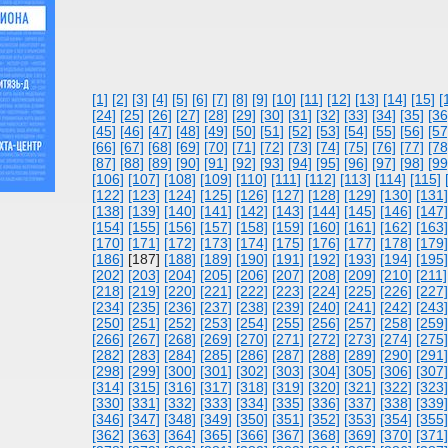
[1]
[2]
[3]
[4]
[5]
[6]
[7]
[8]
[9]
[10]
[11]
[12]
[13]
[14]
[15]
[
[24]
[25]
[26]
[27]
[28]
[29]
[30]
[31]
[32]
[33]
[34]
[35]
[36
[45]
[46]
[47]
[48]
[49]
[50]
[51]
[52]
[53]
[54]
[55]
[56]
[57
[66]
[67]
[68]
[69]
[70]
[71]
[72]
[73]
[74]
[75]
[76]
[77]
[78
[87]
[88]
[89]
[90]
[91]
[92]
[93]
[94]
[95]
[96]
[97]
[98]
[99
[106]
[107]
[108]
[109]
[110]
[111]
[112]
[113]
[114]
[115]
[122]
[123]
[124]
[125]
[126]
[127]
[128]
[129]
[130]
[131]
[138]
[139]
[140]
[141]
[142]
[143]
[144]
[145]
[146]
[147]
[154]
[155]
[156]
[157]
[158]
[159]
[160]
[161]
[162]
[163]
[170]
[171]
[172]
[173]
[174]
[175]
[176]
[177]
[178]
[179]
[186]
[187]
[188]
[189]
[190]
[191]
[192]
[193]
[194]
[195]
[202]
[203]
[204]
[205]
[206]
[207]
[208]
[209]
[210]
[211]
[218]
[219]
[220]
[221]
[222]
[223]
[224]
[225]
[226]
[227]
[234]
[235]
[236]
[237]
[238]
[239]
[240]
[241]
[242]
[243]
[250]
[251]
[252]
[253]
[254]
[255]
[256]
[257]
[258]
[259]
[266]
[267]
[268]
[269]
[270]
[271]
[272]
[273]
[274]
[275]
[282]
[283]
[284]
[285]
[286]
[287]
[288]
[289]
[290]
[291]
[298]
[299]
[300]
[301]
[302]
[303]
[304]
[305]
[306]
[307]
[314]
[315]
[316]
[317]
[318]
[319]
[320]
[321]
[322]
[323]
[330]
[331]
[332]
[333]
[334]
[335]
[336]
[337]
[338]
[339]
[346]
[347]
[348]
[349]
[350]
[351]
[352]
[353]
[354]
[355]
[362]
[363]
[364]
[365]
[366]
[367]
[368]
[369]
[370]
[371]