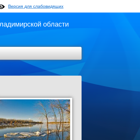
Версия для слабовидящих
ладимирской области