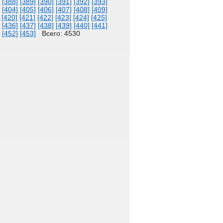
[388]
[389]
[390]
[391]
[392]
[393]
[404]
[405]
[406]
[407]
[408]
[409]
[420]
[421]
[422]
[423]
[424]
[425]
[436]
[437]
[438]
[439]
[440]
[441]
[452]
[453]
Всего: 4530