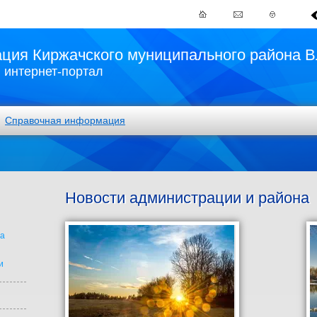
ция Киржачского муниципального района В
интернет-портал
Справочная информация
Новости администрации и района
на
и